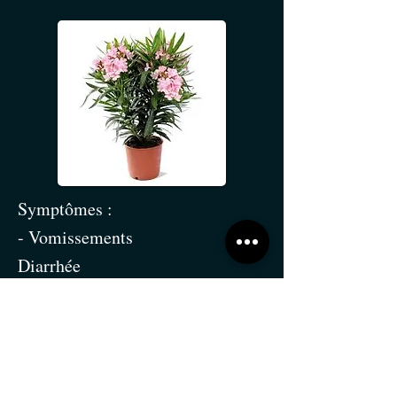
Symptômes :
- Vomissements
Diarrhée
- Troubles cardiaques (rythme
irrégulier)
- Faiblesse
Traitement :