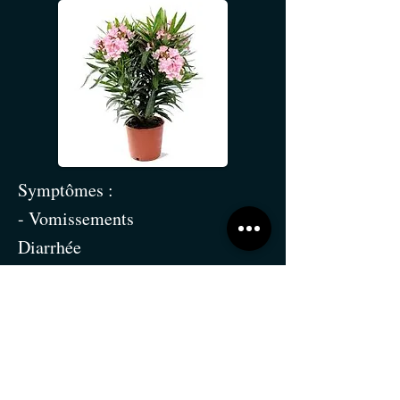
Symptômes :
- Vomissements
Diarrhée
- Troubles cardiaques (rythme
irrégulier)
- Faiblesse
Traitement :
- Soins vétérinaires d’urgence